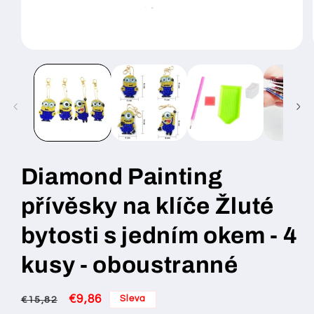
Otevřít
multimédia
1
v
modálním
okně
Diamond Painting
přívěsky na klíče Žluté
bytosti s jedním okem - 4
kusy - oboustranné
Běžná
Výprodejová
€9,86
Sleva
€15,82