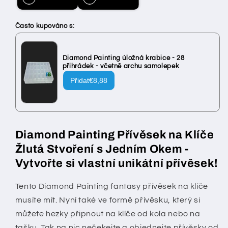
oboustranné
oboustranné
Často kupováno s:
Diamond Painting úložná krabice - 28
přihrádek - včetně archu samolepek
Přidat
€8,88
Diamond Painting Přívěsek na Klíče
Žlutá Stvoření s Jedním Okem -
Vytvořte si vlastní unikátní přívěsek!
Tento Diamond Painting fantasy přívěsek na klíče
musíte mít. Nyní také ve formě přívěsku, který si
můžete hezky připnout na klíče od kola nebo na
tašku. Tak na nic nečekejte a objednejte přívěsky od