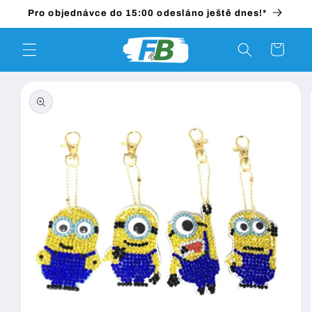
Přejít k
Pro objednávce do 15:00 odesláno ještě dnes!*
obsahu
Košík
Přejít na
informace
o
produktu