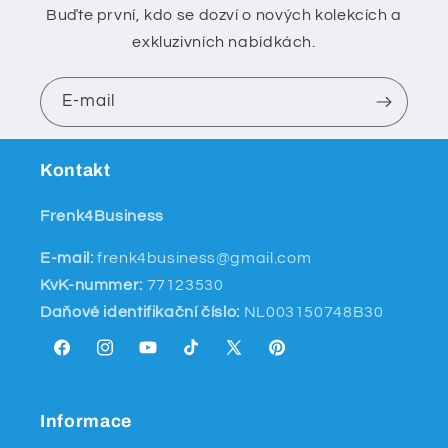
Buďte první, kdo se dozví o nových kolekcích a
exkluzivních nabídkách.
E-mail
Kontakt
Frenk4Business
E-mail:
frenk4business@gmail.com
KvK-nummer:
77123530
Daňové identifikační číslo:
NL003150748B30
Facebook
Instagram
YouTube
TikTok
X
Pinterest
(Twitter)
Informace