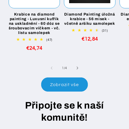
Krabice na diamond
Diamond Painting úložná
Dia
painting - Luxusní kufřík
krabice - 56 misek -
na uskladnění - 60 dóz se
včetně aršíku samolepek
šroubovacím víčkem - vč.
31
(31)
listu samolepek
celkový
Běžná
€12,84
počet
47
(47)
recenzí
celkový
cena
Běžná
€24,74
počet
recenzí
cena
z
1
/
4
Zobrazit vše
Připojte se k naší
komunitě!