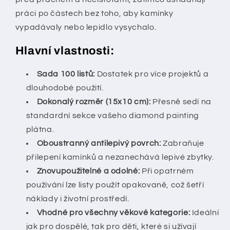
práci po částech bez toho, aby kamínky
vypadávaly nebo lepidlo vysychalo.
Hlavní vlastnosti:
Sada 100 listů:
Dostatek pro více projektů a
dlouhodobé použití.
Dokonalý rozměr (15x10 cm):
Přesně sedí na
standardní sekce vašeho diamond painting
plátna.
Oboustranný antilepivý povrch:
Zabraňuje
přilepení kamínků a nezanechává lepivé zbytky.
Znovupoužitelné a odolné:
Při opatrném
používání lze listy použít opakovaně, což šetří
náklady i životní prostředí.
Vhodné pro všechny věkové kategorie:
Ideální
jak pro dospělé, tak pro děti, které si užívají