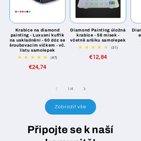
Krabice na diamond
Diamond Painting úložná
Dia
painting - Luxusní kufřík
krabice - 56 misek -
na uskladnění - 60 dóz se
včetně aršíku samolepek
šroubovacím víčkem - vč.
31
(31)
listu samolepek
celkový
Běžná
€12,84
počet
47
(47)
recenzí
celkový
cena
Běžná
€24,74
počet
recenzí
cena
z
1
/
4
Zobrazit vše
Připojte se k naší