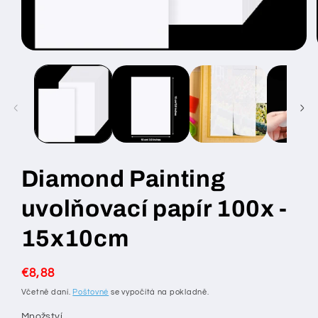
Otevřít
multimédia
1
v
modálním
okně
Diamond Painting
uvolňovací papír 100x -
15x10cm
Běžná
€8,88
cena
Včetně daní.
Poštovné
se vypočítá na pokladně.
Množství