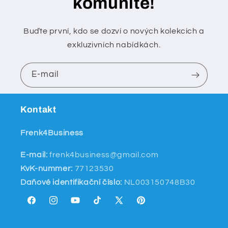
komunitě!
Buďte první, kdo se dozví o nových kolekcích a
exkluzivních nabídkách.
E-mail
Kontakt
Frenk4Business
E-mail:
frenk4business@gmail.com
KvK-nummer:
77123530
Daňové identifikační číslo:
NL003150748B30
Facebook
Instagram
YouTube
TikTok
X
Pinterest
(Twitter)