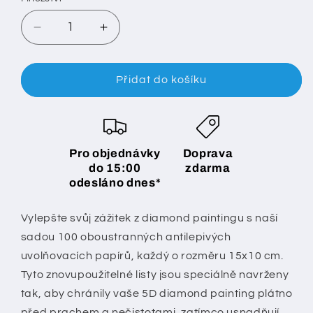
Snížit
Zvýšit
množství
množství
produktu
produktu
Diamond
Diamond
Přidat do košíku
Painting
Painting
uvolňovací
uvolňovací
papír
papír
100x
100x
Pro objednávky
Doprava
-
-
do 15:00
zdarma
15x10cm
15x10cm
odesláno dnes*
Vylepšte svůj zážitek z diamond paintingu s naší
sadou 100 oboustranných antilepivých
uvolňovacích papírů, každý o rozměru 15x10 cm.
Tyto znovupoužitelné listy jsou speciálně navrženy
tak, aby chránily vaše 5D diamond painting plátno
před prachem a nečistotami, zatímco usnadňují