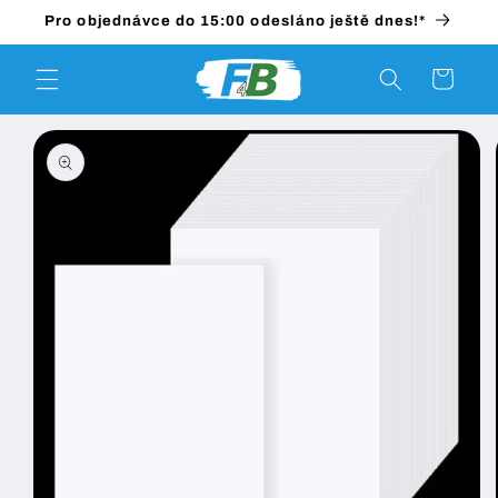
Přejít k
Pro objednávce do 15:00 odesláno ještě dnes!*
obsahu
Košík
Přejít na
informace
o
produktu