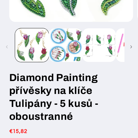
Otevřít
multimédia
1
v
modálním
okně
Diamond Painting
přívěsky na klíče
Tulipány - 5 kusů -
oboustranné
Běžná
€15,82