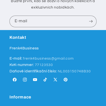
Buďte první, kdo se dozví o nových kolekcích a
exkluzivních nabídkách.
E-mail
Kontakt
Frenk4Business
E-mail:
frenk4business@gmail.com
KvK-nummer:
77123530
Daňové identifikační číslo:
NL003150748B30
Facebook
Instagram
YouTube
TikTok
X
Pinterest
(Twitter)
Informace