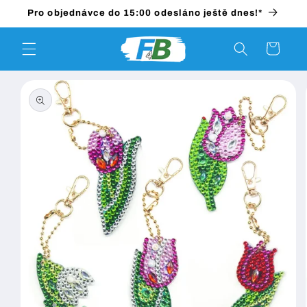
Přejít k
Pro objednávce do 15:00 odesláno ještě dnes!*
obsahu
Košík
Přejít na
informace
o
produktu