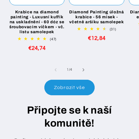
Krabice na diamond
Diamond Painting úložná
Dia
painting - Luxusní kufřík
krabice - 56 misek -
na uskladnění - 60 dóz se
včetně aršíku samolepek
šroubovacím víčkem - vč.
31
(31)
listu samolepek
celkový
Běžná
€12,84
počet
47
(47)
recenzí
celkový
cena
Běžná
€24,74
počet
recenzí
cena
z
1
/
4
Zobrazit vše
Připojte se k naší
komunitě!