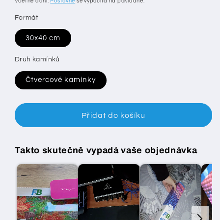
Včetně daní.
Poštovné
se vypočítá na pokladně.
Formát
30x40 cm
Druh kamínků
Čtvercové kamínky
Přidat do košíku
Takto skutečně vypadá vaše objednávka