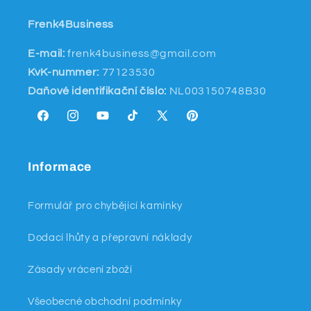
Frenk4Business
E-mail:
frenk4business@gmail.com
KvK-nummer:
77123530
Daňové identifikační číslo:
NL003150748B30
Facebook
Instagram
YouTube
TikTok
X
Pinterest
(Twitter)
Informace
Formulář pro chybějící kamínky
Dodací lhůty a přepravní náklady
Zásady vrácení zboží
Všeobecné obchodní podmínky