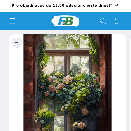
Přejít k
Pro objednávce do 15:00 odesláno ještě dnes!*
obsahu
Košík
Přejít na
informace
o
produktu