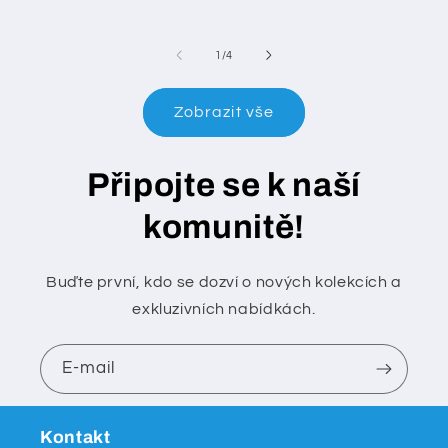
cena
z
1
/
4
Zobrazit vše
Připojte se k naší
komunitě!
Buďte první, kdo se dozví o nových kolekcích a
exkluzivních nabídkách.
E-mail
Kontakt