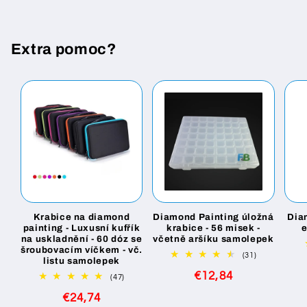
Extra pomoc?
Krabice na diamond
Diamond Painting úložná
Dia
painting - Luxusní kufřík
krabice - 56 misek -
na uskladnění - 60 dóz se
včetně aršíku samolepek
šroubovacím víčkem - vč.
31
(31)
listu samolepek
celkový
Běžná
€12,84
počet
47
(47)
recenzí
celkový
cena
Běžná
€24,74
počet
recenzí