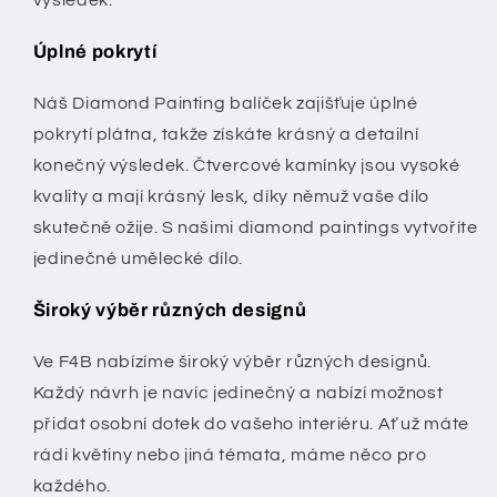
výsledek.
Úplné pokrytí
Náš Diamond Painting balíček zajišťuje úplné
pokrytí plátna, takže získáte krásný a detailní
konečný výsledek. Čtvercové kamínky jsou vysoké
kvality a mají krásný lesk, díky němuž vaše dílo
skutečně ožije. S našimi diamond paintings vytvoříte
jedinečné umělecké dílo.
Široký výběr různých designů
Ve F4B nabízíme široký výběr různých designů.
Každý návrh je navíc jedinečný a nabízí možnost
přidat osobní dotek do vašeho interiéru. Ať už máte
rádi květiny nebo jiná témata, máme něco pro
každého.