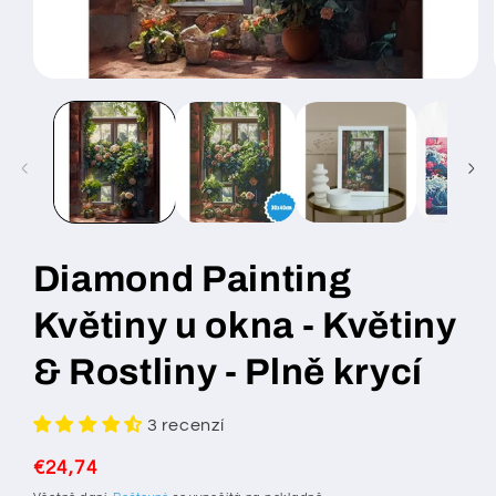
Otevřít
multimédia
1
v
modálním
okně
Diamond Painting
Květiny u okna - Květiny
& Rostliny - Plně krycí
3 recenzí
Běžná
€24,74
cena