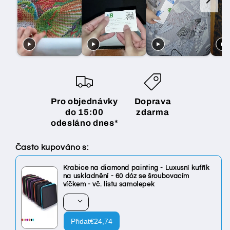
Pro objednávky
Doprava
do 15:00
zdarma
odesláno dnes*
Často kupováno s:
Krabice na diamond painting - Luxusní kufřík
na uskladnění - 60 dóz se šroubovacím
víčkem - vč. listu samolepek
Přidat
€24,74