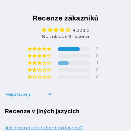
Recenze zákazníků
4.33 z 5
Na základě 3 recenzí
2
0
1
0
0
Sort by
Recenze v jiných jazycích
Jak jsou recenze shromažďovány?