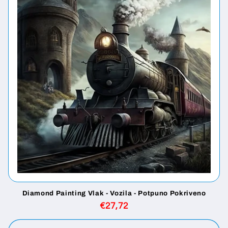
a
:
Diamond Painting Vlak - Vozila - Potpuno Pokriveno
Redovna
€27,72
cijena