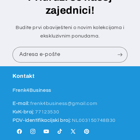
zajednici!
Budite prvi obaviješteni o novim kolekcijama i
ekskluzivnim ponudama.
Adresa e-pošte
Kontakt
Frenk4Business
E-mail:
frenk4business@gmail.com
KvK-broj:
77123530
PDV-identifikacijski broj:
NL003150748B30
Facebook
Instagram
YouTube
TikTok
X
Pinterest