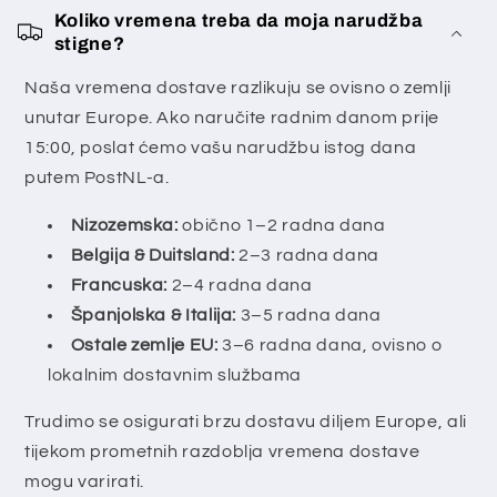
a
Koliko vremena treba da moja narudžba
stigne?
d
r
Naša vremena dostave razlikuju se ovisno o zemlji
ž
unutar Europe. Ako naručite radnim danom prije
a
15:00, poslat ćemo vašu narudžbu istog dana
j
putem PostNL-a.
k
Nizozemska:
obično 1–2 radna dana
o
Belgija & Duitsland:
2–3 radna dana
j
Francuska:
2–4 radna dana
i
Španjolska & Italija:
3–5 radna dana
s
Ostale zemlje EU:
3–6 radna dana, ovisno o
e
lokalnim dostavnim službama
m
o
Trudimo se osigurati brzu dostavu diljem Europe, ali
ž
tijekom prometnih razdoblja vremena dostave
e
mogu varirati.