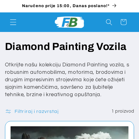
Preskoči
Naručeno prije 15:00, Danas poslano!*
na
sadržaj
Košarica
K
Diamond Painting Vozila
o
Otkrijte našu kolekciju Diamond Painting vozila, s
l
robusnim automobilima, motorima, brodovima i
drugim impresivnim strojevima koje ćete oživjeti
e
sjajnim kamenčićima, savršeno za ljubitelje
tehnike, brzine i kreativnog opuštanja.
k
c
Filtriraj i razvrstaj
1 proizvod
i
j