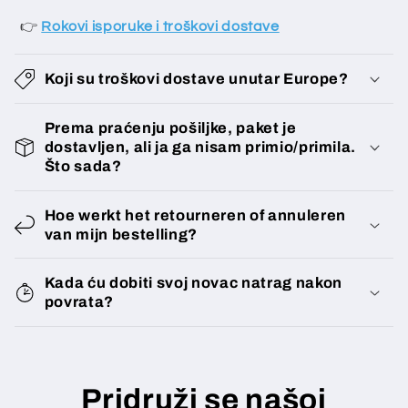
s
👉
Rokovi isporuke i troškovi dostave
a
ž
Koji su troškovi dostave unutar Europe?
e
t
Prema praćenju pošiljke, paket je
i
dostavljen, ali ja ga nisam primio/primila.
Što sada?
Hoe werkt het retourneren of annuleren
van mijn bestelling?
Kada ću dobiti svoj novac natrag nakon
povrata?
Pridruži se našoj