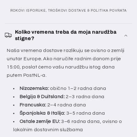
ROKOVI ISPORUKE, TROŠKOVI DOSTAVE & POLITIKA POVRATA
S
a
Koliko vremena treba da moja narudžba
stigne?
d
r
Naša vremena dostave razlikuju se ovisno o zemlji
ž
unutar Europe. Ako naručite radnim danom prije
a
15:00, poslat ćemo vašu narudžbu istog dana
j
putem PostNL-a.
k
Nizozemska:
obično 1–2 radna dana
o
Belgija & Duitsland:
2–3 radna dana
j
Francuska:
2–4 radna dana
i
Španjolska & Italija:
3–5 radna dana
s
Ostale zemlje EU:
3–6 radna dana, ovisno o
e
lokalnim dostavnim službama
m