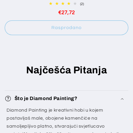
2
(2)
ukupan
Redovna
€27,72
broj
pregleda
cijena
Rasprodano
Najčešća Pitanja
Što je Diamond Painting?
Diamond Painting je kreativni hobi u kojem
postavljaš male, obojene kamenčiće na
samoljepljivo platno, stvarajući svjetlucavo