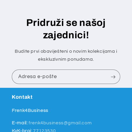
Pridruži se našoj
zajednici!
Budite prvi obaviješteni o novim kolekcijama i
ekskluzivnim ponudama.
Adresa e-pošte
Kontakt
Frenk4Business
E-mail:
frenk4business@gmail.com
KvK-broj:
77123530