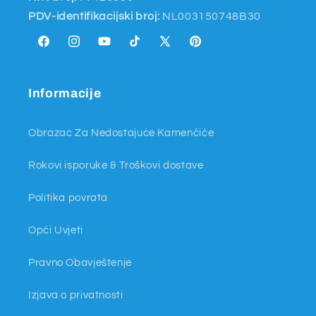
PDV-identifikacijski broj:
NL003150748B30
Facebook
Instagram
YouTube
TikTok
X
Pinterest
(Twitter)
Informacije
Obrazac Za Nedostajuće Kamenčiće
Rokovi isporuke & Troškovi dostave
Politika povrata
Opći Uvjeti
Pravno Obavještenje
Izjava o privatnosti