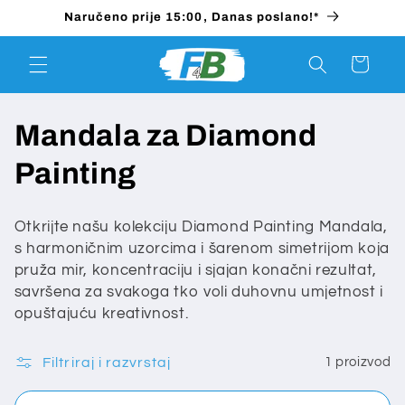
Preskoči
Naručeno prije 15:00, Danas poslano!*
na
sadržaj
Košarica
K
Mandala za Diamond
o
Painting
l
Otkrijte našu kolekciju Diamond Painting Mandala,
e
s harmoničnim uzorcima i šarenom simetrijom koja
pruža mir, koncentraciju i sjajan konačni rezultat,
k
savršena za svakoga tko voli duhovnu umjetnost i
opuštajuću kreativnost.
c
i
Filtriraj i razvrstaj
1 proizvod
j