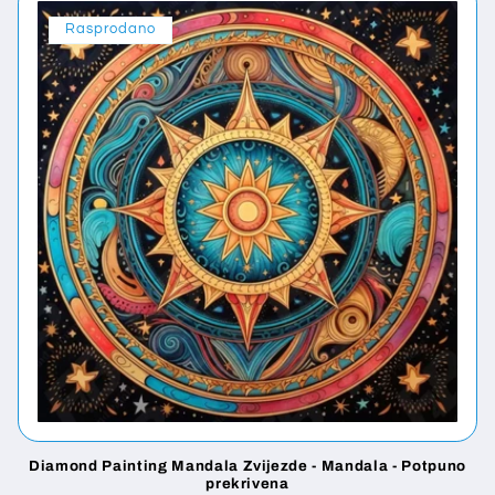
a
Rasprodano
:
Diamond Painting Mandala Zvijezde - Mandala - Potpuno
prekrivena