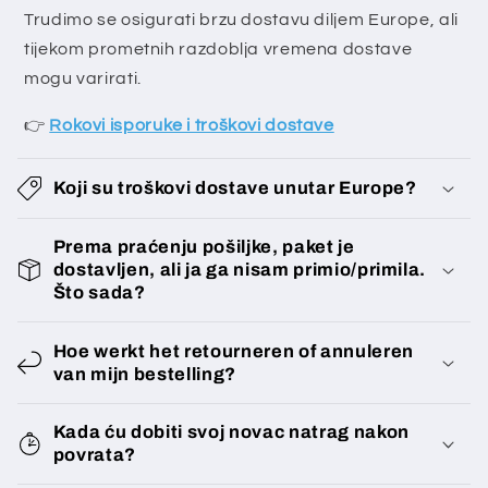
o
Trudimo se osigurati brzu dostavu diljem Europe, ali
ž
tijekom prometnih razdoblja vremena dostave
e
mogu varirati.
s
👉
Rokovi isporuke i troškovi dostave
a
ž
Koji su troškovi dostave unutar Europe?
e
t
Prema praćenju pošiljke, paket je
i
dostavljen, ali ja ga nisam primio/primila.
Što sada?
Hoe werkt het retourneren of annuleren
van mijn bestelling?
Kada ću dobiti svoj novac natrag nakon
povrata?