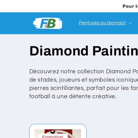
et
Pour 
passer
au
contenu
Peintures au diamant
C
Diamond Paintin
o
Découvrez notre collection Diamond Pa
de stades, joueurs et symboles iconique
l
pierres scintillantes, parfait pour les f
football à une détente créative.
l
e
c
Promotion