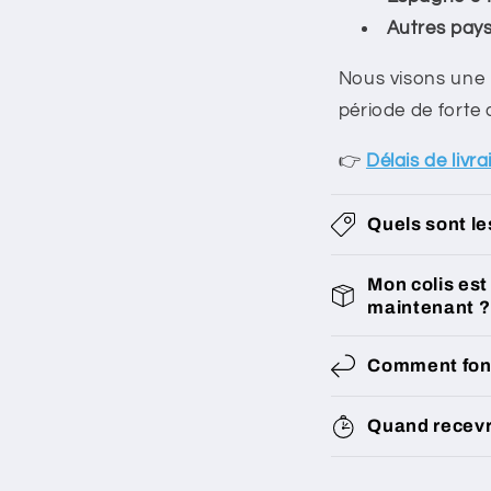
r
Autres pays 
é
Nous visons une l
d
période de forte 
u
👉
Délais de livr
c
t
Quels sont le
i
b
Mon colis est 
maintenant ?
l
e
Comment fonc
Quand recevr