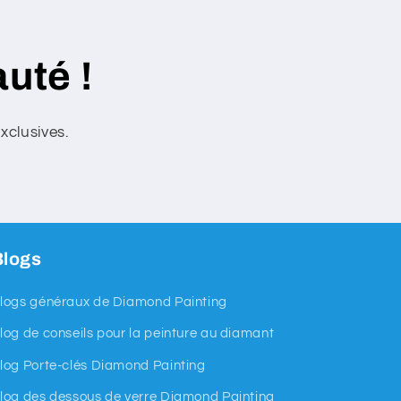
uté !
xclusives.
Blogs
logs généraux de Diamond Painting
log de conseils pour la peinture au diamant
log Porte-clés Diamond Painting
log des dessous de verre Diamond Painting