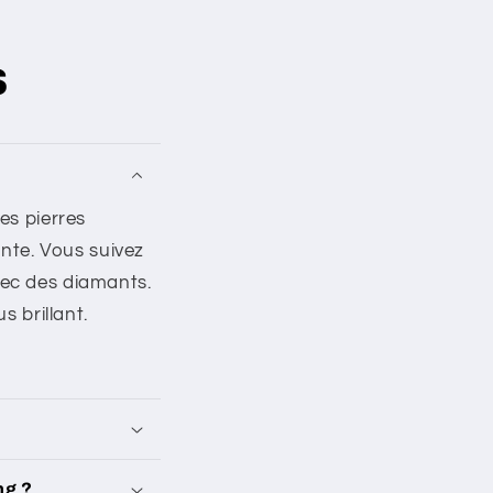
s
es pierres
ante. Vous suivez
ec des diamants.
 brillant.
ng ?