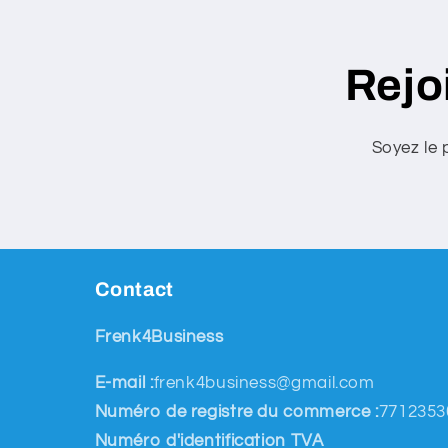
Rejo
Soyez le 
Contact
Frenk4Business
E-mail :
frenk4business@gmail.com
Numéro de registre du commerce :
7712353
Numéro d'identification TVA