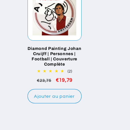
t
i
o
Diamond Painting Johan
Cruijff | Personnes |
Football | Couverture
n
Complète
2
(2)
:
total
Prix
Prix
€19,79
€23,75
des
critiques
habituel
promotionnel
Ajouter au panier