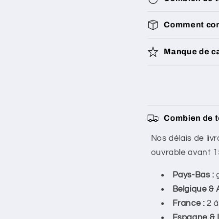
Comment cons
Manque de ca
C
Combien de t
o
Nos délais de liv
n
ouvrable avant 
t
Pays-Bas :
g
e
Belgique & 
n
France :
2 à
u
Espagne & It