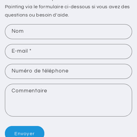
Painting via le formulaire ci-dessous si vous avez des
questions ou besoin d'aide.
F
Nom
o
r
E-mail
*
m
u
l
Numéro de téléphone
a
i
Commentaire
r
e
d
e
c
Envoyer