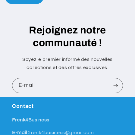
o
n
t
a
Rejoignez notre
c
communauté !
t
Soyez le premier informé des nouvelles
collections et des offres exclusives.
E-mail
Contact
Frenk4Business
E-mail :
frenk4business@gmail.com