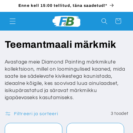
Mine
Enne kell 15:00 tellitud, täna saadetud!*
otse
sisule
Ostukorv
K
Teemantmaali märkmik
o
Avastage meie Diamond Painting märkmikute
g
kollektsioon, millel on loomingulised kaaned, mida
saate ise sädelevate kivikestega kaunistada,
u
ideaalne kõigile, kes soovivad luua ainulaadset,
isikupärastatud ja säravat märkmikku
:
igapäevaseks kasutamiseks.
Filtreeri ja sorteeri
3 toodet