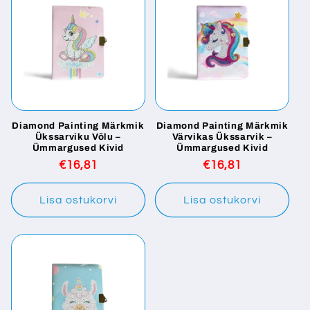
Diamond Painting Märkmik
Diamond Painting Märkmik
Ükssarviku Võlu –
Värvikas Ükssarvik –
Ümmargused Kivid
Ümmargused Kivid
Tavaline
€16,81
Tavaline
€16,81
hind
hind
Lisa ostukorvi
Lisa ostukorvi