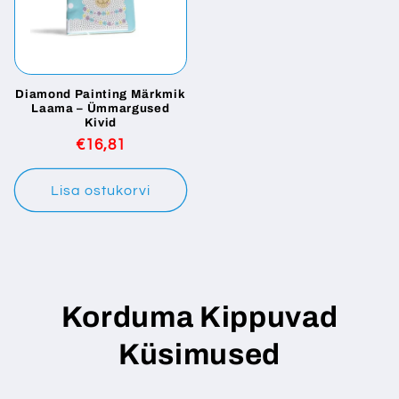
Diamond Painting Märkmik
Laama – Ümmargused
Kivid
Tavaline
€16,81
hind
Lisa ostukorvi
Korduma Kippuvad
Küsimused