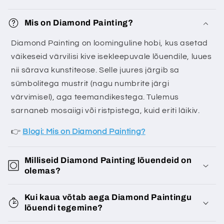
Mis on Diamond Painting?
Diamond Painting on loominguline hobi, kus asetad
väikeseid värvilisi kive isekleepuvale lõuendile, luues
nii särava kunstiteose. Selle juures järgib sa
sümbolitega mustrit (nagu numbrite järgi
värvimisel), aga teemandikestega. Tulemus
sarnaneb mosaiigi või ristpistega, kuid eriti läikiv.
👉
Blogi: Mis on Diamond Painting?
Milliseid Diamond Painting lõuendeid on
olemas?
Kui kaua võtab aega Diamond Paintingu
lõuendi tegemine?