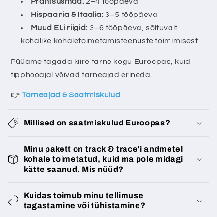
Prantsusmaa:
2–4 tööpäeva
a
Hispaania & Itaalia:
3–5 tööpäeva
v
Muud ELi riigid:
3–6 tööpäeva, sõltuvalt
s
kohalike kohaletoimetamisteenuste toimimisest
i
s
Püüame tagada kiire tarne kogu Euroopas, kuid
u
tipphooajal võivad tarneajad erineda.
👉
Tarneajad & Saatmiskulud
Millised on saatmiskulud Euroopas?
Minu pakett on track & trace'i andmetel
kohale toimetatud, kuid ma pole midagi
kätte saanud. Mis nüüd?
Kuidas toimub minu tellimuse
tagastamine või tühistamine?