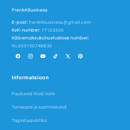
Frenk4Business
E-post:
frenk4business@gmail.com
KvK-number:
77123530
Käibemaksukohustuslase number:
NL003150748B30
Facebook
Instagram
YouTube
TikTok
X
Pinterest
(endine
Twitter)
Informatsioon
Puuduvad Kivid Vorm
Tarneajad ja saatmiskulud
Tagastuspoliitika