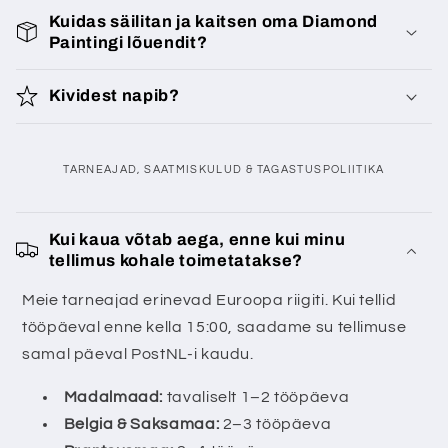
Kuidas säilitan ja kaitsen oma Diamond
Paintingi lõuendit?
Kividest napib?
TARNEAJAD, SAATMISKULUD & TAGASTUSPOLIITIKA
K
o
Kui kaua võtab aega, enne kui minu
tellimus kohale toimetatakse?
k
k
Meie tarneajad erinevad Euroopa riigiti. Kui tellid
u
tööpäeval enne kella 15:00, saadame su tellimuse
p
samal päeval PostNL-i kaudu.
a
Madalmaad:
tavaliselt 1–2 tööpäeva
n
Belgia & Saksamaa:
2–3 tööpäeva
d