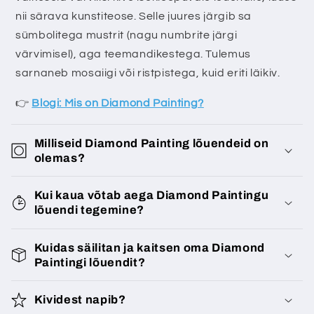
nii särava kunstiteose. Selle juures järgib sa
sümbolitega mustrit (nagu numbrite järgi
värvimisel), aga teemandikestega. Tulemus
sarnaneb mosaiigi või ristpistega, kuid eriti läikiv.
👉
Blogi: Mis on Diamond Painting?
Milliseid Diamond Painting lõuendeid on
olemas?
Kui kaua võtab aega Diamond Paintingu
lõuendi tegemine?
Kuidas säilitan ja kaitsen oma Diamond
Paintingi lõuendit?
Kividest napib?