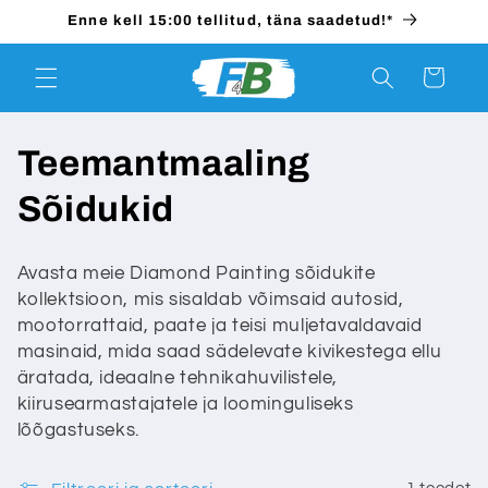
Mine
Enne kell 15:00 tellitud, täna saadetud!*
otse
sisule
Ostukorv
K
Teemantmaaling
o
Sõidukid
g
Avasta meie Diamond Painting sõidukite
u
kollektsioon, mis sisaldab võimsaid autosid,
mootorrattaid, paate ja teisi muljetavaldavaid
:
masinaid, mida saad sädelevate kivikestega ellu
äratada, ideaalne tehnikahuvilistele,
kiirusearmastajatele ja loominguliseks
lõõgastuseks.