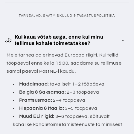
TARNEAJAD, SAATMISKULUD & TAGASTUSPOLIITIKA
K
o
Kui kaua võtab aega, enne kui minu
tellimus kohale toimetatakse?
k
k
Meie tarneajad erinevad Euroopa riigiti. Kui tellid
u
tööpäeval enne kella 15:00, saadame su tellimuse
p
samal päeval PostNL-i kaudu.
a
Madalmaad:
tavaliselt 1–2 tööpäeva
n
Belgia & Saksamaa:
2–3 tööpäeva
d
Prantsusmaa:
2–4 tööpäeva
a
Hispaania & Itaalia:
3–5 tööpäeva
v
Muud ELi riigid:
3–6 tööpäeva, sõltuvalt
s
kohalike kohaletoimetamisteenuste toimimisest
i