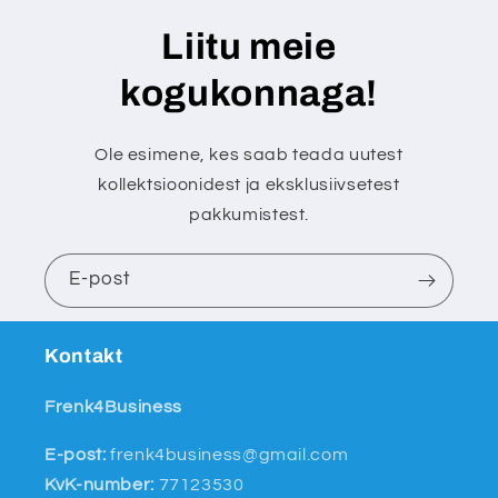
Liitu meie
kogukonnaga!
Ole esimene, kes saab teada uutest
kollektsioonidest ja eksklusiivsetest
pakkumistest.
E-post
Kontakt
Frenk4Business
E-post:
frenk4business@gmail.com
KvK-number:
77123530