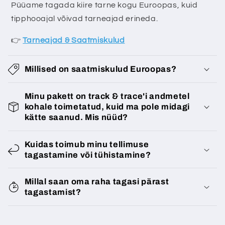
s
Püüame tagada kiire tarne kogu Euroopas, kuid
u
tipphooajal võivad tarneajad erineda.
👉
Tarneajad & Saatmiskulud
Millised on saatmiskulud Euroopas?
Minu pakett on track & trace'i andmetel
kohale toimetatud, kuid ma pole midagi
kätte saanud. Mis nüüd?
Kuidas toimub minu tellimuse
tagastamine või tühistamine?
Millal saan oma raha tagasi pärast
tagastamist?