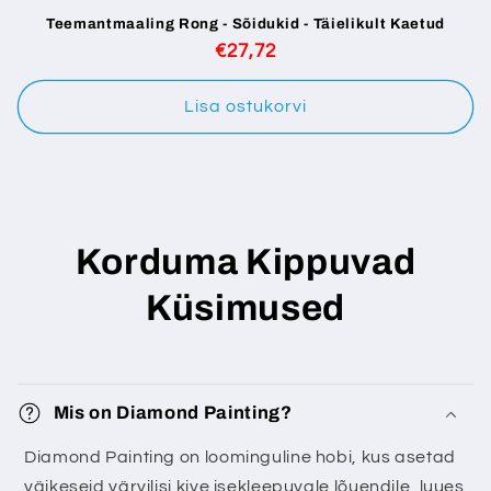
Teemantmaaling Rong - Sõidukid - Täielikult Kaetud
Tavaline
€27,72
hind
Lisa ostukorvi
Korduma Kippuvad
Küsimused
Mis on Diamond Painting?
Diamond Painting on loominguline hobi, kus asetad
väikeseid värvilisi kive isekleepuvale lõuendile, luues