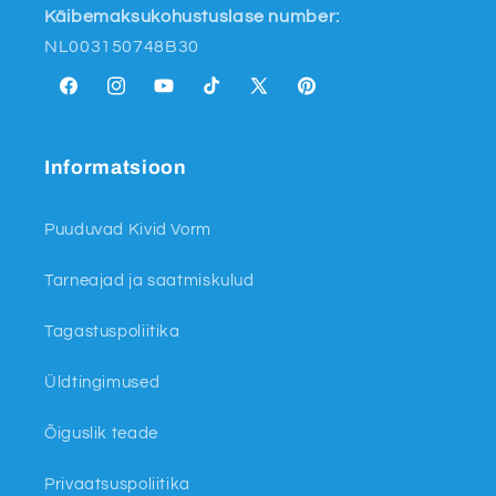
Käibemaksukohustuslase number:
NL003150748B30
Facebook
Instagram
YouTube
TikTok
X
Pinterest
(endine
Twitter)
Informatsioon
Puuduvad Kivid Vorm
Tarneajad ja saatmiskulud
Tagastuspoliitika
Üldtingimused
Õiguslik teade
Privaatsuspoliitika