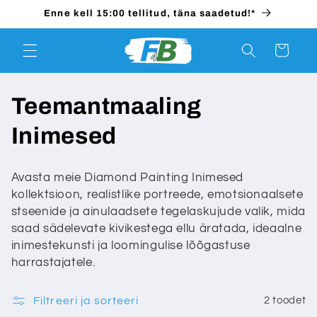
Mine
Enne kell 15:00 tellitud, täna saadetud!*
otse
sisule
Ostukorv
K
Teemantmaaling
o
Inimesed
g
Avasta meie Diamond Painting Inimesed
u
kollektsioon, realistlike portreede, emotsionaalsete
stseenide ja ainulaadsete tegelaskujude valik, mida
:
saad sädelevate kivikestega ellu äratada, ideaalne
inimestekunsti ja loomingulise lõõgastuse
harrastajatele.
Filtreeri ja sorteeri
2 toodet