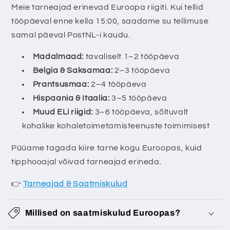
k
Meie tarneajad erinevad Euroopa riigiti. Kui tellid
u
tööpäeval enne kella 15:00, saadame su tellimuse
p
samal päeval PostNL-i kaudu.
a
Madalmaad:
tavaliselt 1–2 tööpäeva
n
Belgia & Saksamaa:
2–3 tööpäeva
d
Prantsusmaa:
2–4 tööpäeva
a
Hispaania & Itaalia:
3–5 tööpäeva
v
Muud ELi riigid:
3–6 tööpäeva, sõltuvalt
s
kohalike kohaletoimetamisteenuste toimimisest
i
s
Püüame tagada kiire tarne kogu Euroopas, kuid
u
tipphooajal võivad tarneajad erineda.
👉
Tarneajad & Saatmiskulud
Millised on saatmiskulud Euroopas?