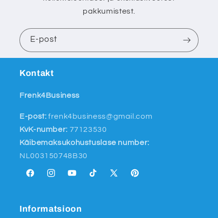
pakkumistest.
E-post
Kontakt
Frenk4Business
E-post:
frenk4business@gmail.com
KvK-number:
77123530
Käibemaksukohustuslase number:
NL003150748B30
Facebook
Instagram
YouTube
TikTok
X
Pinterest
(endine
Twitter)
Informatsioon