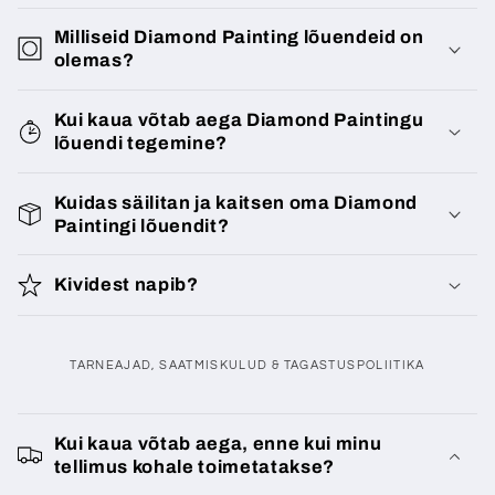
Milliseid Diamond Painting lõuendeid on
olemas?
Kui kaua võtab aega Diamond Paintingu
lõuendi tegemine?
Kuidas säilitan ja kaitsen oma Diamond
Paintingi lõuendit?
Kividest napib?
TARNEAJAD, SAATMISKULUD & TAGASTUSPOLIITIKA
K
o
Kui kaua võtab aega, enne kui minu
tellimus kohale toimetatakse?
k