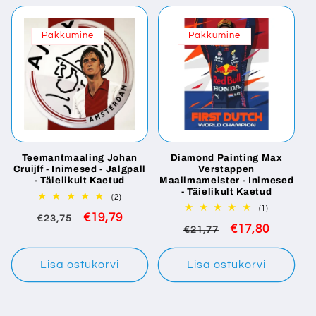
Pakkumine
Pakkumine
Teemantmaaling Johan
Diamond Painting Max
Cruijff - Inimesed - Jalgpall
Verstappen
- Täielikult Kaetud
Maailmameister - Inimesed
- Täielikult Kaetud
2
(2)
total
1
(1)
Tavaline
Soodushind
€19,79
reviews
total
€23,75
Tavaline
Soodushind
€17,80
reviews
€21,77
hind
hind
Lisa ostukorvi
Lisa ostukorvi