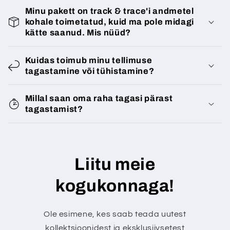
Minu pakett on track & trace'i andmetel
kohale toimetatud, kuid ma pole midagi
kätte saanud. Mis nüüd?
Kuidas toimub minu tellimuse
tagastamine või tühistamine?
Millal saan oma raha tagasi pärast
tagastamist?
Liitu meie
kogukonnaga!
Ole esimene, kes saab teada uutest
kollektsioonidest ja eksklusiivsetest