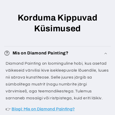
Korduma Kippuvad
Küsimused
Mis on Diamond Painting?
Diamond Painting on loominguline hobi, kus asetad
väikeseid värvilisi kive isekleepuvale lõuendile, luues
nii särava kunstiteose. Selle juures järgib sa
sümbolitega mustrit (nagu numbrite järgi
värvimisel), aga teemandikestega. Tulemus
sarnaneb mosaiigi või ristpistega, kuid eriti läikiv.
👉
Blogi: Mis on Diamond Painting?