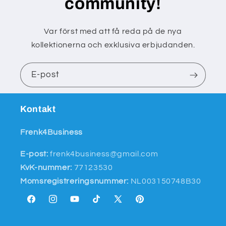
community!
Var först med att få reda på de nya
kollektionerna och exklusiva erbjudanden.
E-post
Kontakt
Frenk4Business
E-post:
frenk4business@gmail.com
KvK-nummer:
77123530
Momsregistreringsnummer:
NL003150748B30
Facebook
Instagram
YouTube
TikTok
X
Pinterest
(Twitter)