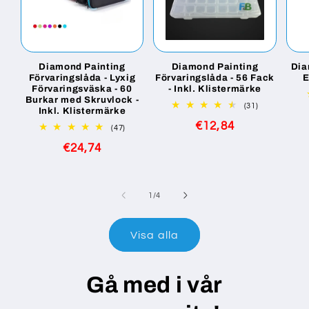
Diamond Painting
Diamond Painting
Dia
Förvaringslåda - Lyxig
Förvaringslåda - 56 Fack
E
Förvaringsväska - 60
- Inkl. Klistermärke
Burkar med Skruvlock -
31
(31)
Inkl. Klistermärke
totalt
Ordinarie
€12,84
antal
47
(47)
recensioner
totalt
pris
Ordinarie
€24,74
antal
recensioner
pris
av
1
/
4
Visa alla
Gå med i vår