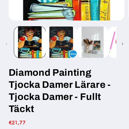
Öppna
mediet
1
i
modalfönster
Diamond Painting
Tjocka Damer Lärare -
Tjocka Damer - Fullt
Täckt
Ordinarie
€21,77