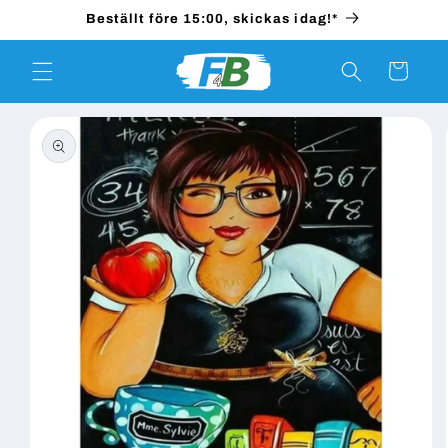
vidare
Beställt före 15:00, skickas idag!*
till
innehåll
Varukorg
 vidare till
roduktinformation