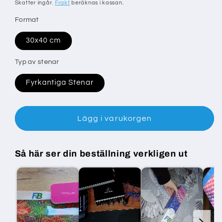
pris
Skatter ingår.
Frakt
beräknas i kassan.
Format
30x40 cm
Typ av stenar
Fyrkantiga Stenar
Lägg i varukorgen
Så här ser din beställning verkligen ut