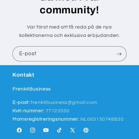
community!
Var först med att få reda på de nya
kollektionerna och exklusiva erbjudanden.
E-post
Kontakt
Frenk4Business
E-post:
frenk4business@gmail.com
KvK-nummer:
77123530
Momsregistreringsnummer:
NL003150748B30
Facebook
Instagram
YouTube
TikTok
X
Pinterest