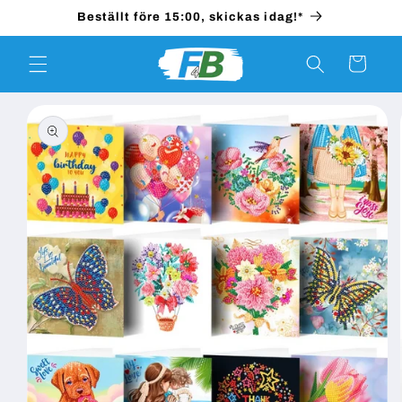
vidare
Beställt före 15:00, skickas idag!*
till
innehåll
Varukorg
 vidare till
roduktinformation