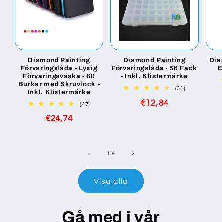
Diamond Painting
Diamond Painting
Dia
Förvaringslåda - Lyxig
Förvaringslåda - 56 Fack
E
Förvaringsväska - 60
- Inkl. Klistermärke
Burkar med Skruvlock -
31
(31)
Inkl. Klistermärke
totalt
Ordinarie
€12,84
antal
47
(47)
recensioner
totalt
pris
Ordinarie
€24,74
antal
recensioner
pris
av
1
/
4
Visa alla
Gå med i vår