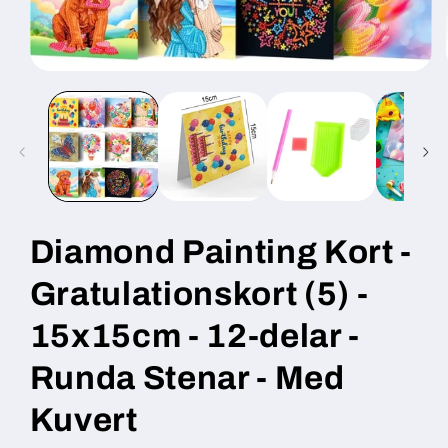
Öppna
mediet
1
i
modalfönster
Diamond Painting Kort -
Gratulationskort (5) -
15x15cm - 12-delar -
Runda Stenar - Med
Kuvert