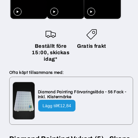
Runda
Runda
Stenar
Stenar
-
-
Med
Med
Kuvert
Kuvert
Beställt före
Gratis frakt
15:00, skickas
idag*
Ofta köpt tillsammans med:
Diamond Painting Förvaringslåda - 56 Fack -
Inkl. Klistermärke
Lägg till
€12,84