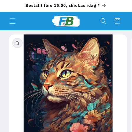
vidare
Beställt före 15:00, skickas idag!*
till
innehåll
Varukorg
 vidare till
roduktinformation