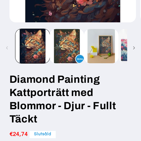
Öppna
mediet
1
i
modalfönster
Diamond Painting
Kattporträtt med
Blommor - Djur - Fullt
Täckt
Ordinarie
€24,74
Slutsåld