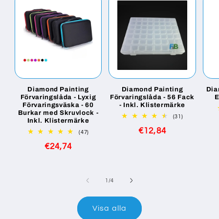
Diamond Painting
Diamond Painting
Dia
Förvaringslåda - Lyxig
Förvaringslåda - 56 Fack
E
Förvaringsväska - 60
- Inkl. Klistermärke
Burkar med Skruvlock -
31
(31)
Inkl. Klistermärke
totalt
Ordinarie
€12,84
antal
47
(47)
recensioner
totalt
pris
Ordinarie
€24,74
antal
recensioner
pris
av
1
/
4
Visa alla