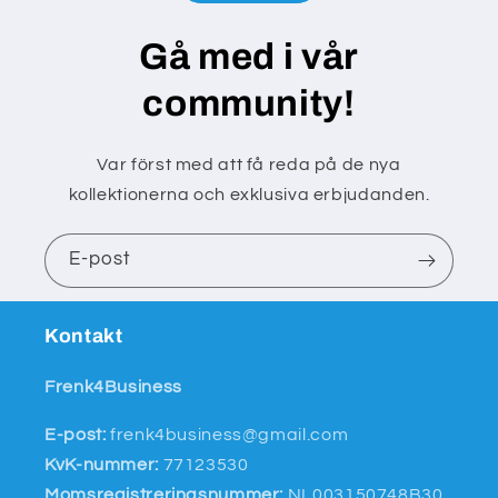
Gå med i vår
community!
Var först med att få reda på de nya
kollektionerna och exklusiva erbjudanden.
E-post
Kontakt
Frenk4Business
E-post:
frenk4business@gmail.com
KvK-nummer:
77123530
Momsregistreringsnummer:
NL003150748B30