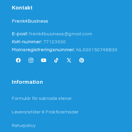
Kontakt
Frenk4Business
E-post:
frenk4business@gmail.com
KvK-nummer:
77123530
Momsregistreringsnummer:
NL003150748B30
Facebook
Instagram
YouTube
TikTok
X
Pinterest
(Twitter)
Information
Formulär för saknade stenar
Leveranstider & Fraktkostnader
Returpolicy