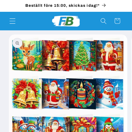
vidare
Beställt före 15:00, skickas idag!*
till
innehåll
Varukorg
 vidare till
roduktinformation