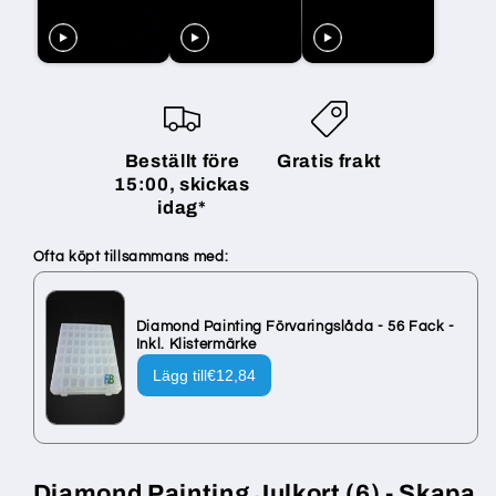
Runda
Runda
Stenar
Stenar
-
-
Med
Med
Kuvert
Kuvert
Beställt före
Gratis frakt
15:00, skickas
idag*
Ofta köpt tillsammans med:
Diamond Painting Förvaringslåda - 56 Fack -
Inkl. Klistermärke
Lägg till
€12,84
Diamond Painting Julkort (6) - Skapa