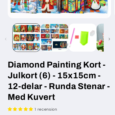
Öppna
mediet
1
i
modalfönster
Diamond Painting Kort -
Julkort (6) - 15x15cm -
12-delar - Runda Stenar -
Med Kuvert
1 recension