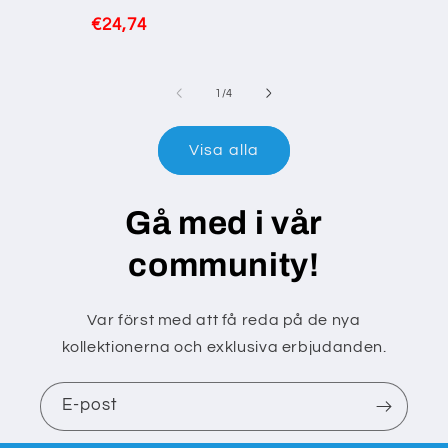
recensioner
totalt
pris
Ordinarie
€24,74
antal
recensioner
pris
av
1
/
4
Visa alla
Gå med i vår
community!
Var först med att få reda på de nya
kollektionerna och exklusiva erbjudanden.
E-post