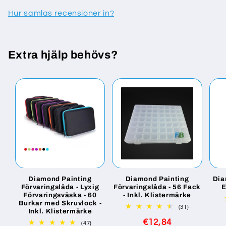
Hur samlas recensioner in?
Extra hjälp behövs?
Diamond Painting
Diamond Painting
Dia
Förvaringslåda - Lyxig
Förvaringslåda - 56 Fack
E
Förvaringsväska - 60
- Inkl. Klistermärke
Burkar med Skruvlock -
31
(31)
Inkl. Klistermärke
totalt
Ordinarie
€12,84
antal
47
(47)