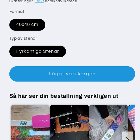
Skatter ingår.
Frakt
beräknas i kassan.
Format
40x40 cm
Typ av stenar
Fyrkantiga Stenar
Lägg i varukorgen
Så här ser din beställning verkligen ut