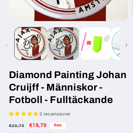
Öppna
mediet
1
i
modalfönster
Diamond Painting Johan
Cruijff - Människor -
Fotboll - Fulltäckande
2 recensioner
Ordinarie
Försäljningspris
€19,79
Rea
€23,75
pris