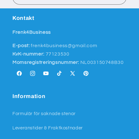
Kontakt
Frenk4Business
E-post:
frenk4business@gmail.com
KvK-nummer:
77123530
Momsregistreringsnummer:
NL003150748B30
Facebook
Instagram
YouTube
TikTok
X
Pinterest
(Twitter)
Information
Formulär för saknade stenar
Leveranstider & Fraktkostnader