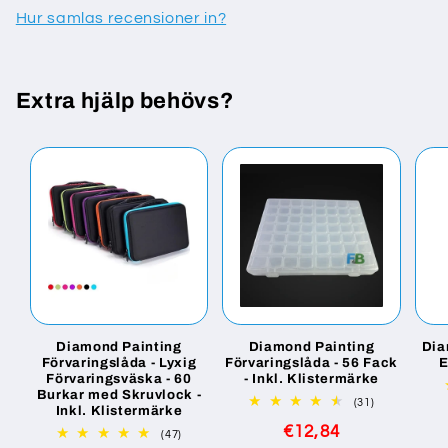
Hur samlas recensioner in?
Extra hjälp behövs?
Diamond Painting
Diamond Painting
Dia
Förvaringslåda - Lyxig
Förvaringslåda - 56 Fack
E
Förvaringsväska - 60
- Inkl. Klistermärke
Burkar med Skruvlock -
31
(31)
Inkl. Klistermärke
totalt
Ordinarie
€12,84
antal
47
(47)
recensioner
totalt