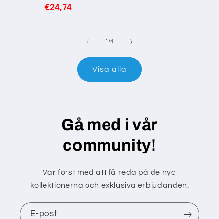
pris
Ordinarie
€24,74
antal
recensioner
pris
av
1
/
4
Visa alla
Gå med i vår
community!
Var först med att få reda på de nya
kollektionerna och exklusiva erbjudanden.
E-post