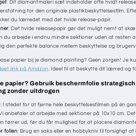
get
: Dit diamantmaleri sæt indeholder ofte hvidt release
statning for den originale plastikbeskyttelsesfilm. Efte
kker du lærredet med det hvide release-papir.
oner
: Det hvide releasepapir gør det muligt nemt at sk
du arbejde i endnu mindre sektioner uden at resten af 
lig den perfekte balance mellem beskyttelse og brugerv
ease papier bij je diamond painting? Geen zorgen! Je k
deet link på Amazon
. Ideel til at beskytte dit lærred og 
e papier? Gebruik beschermfolie strategisch
ng zonder uitdrogen
e
: I stedet for at fjerne hele beskyttelsesfilmen på én ga
Vi anbefaler at arbejde med sektioner på 10x10 cm. Dett
en tørrer ud, før du får mulighed for at placere diamant
r folien
: Brug en saks eller en hobbykniv til forsigtigt at