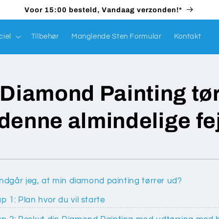
Voor 15:00 besteld, Vandaag verzonden!*
ciel
Tilbehør
Manglende Sten Formular
Kontakt
 Diamond Painting tø
enne almindelige fej
ndgår jeg, at min diamond painting tørrer ud?
p 1: Plan hvor du vil starte