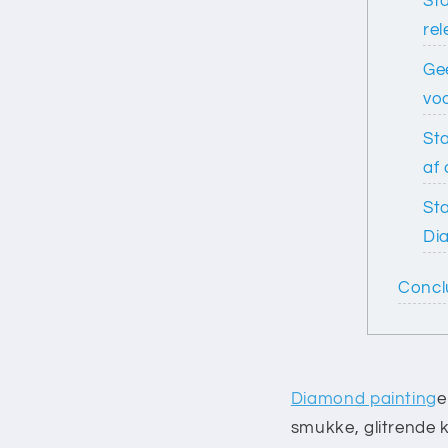
St
re
Ge
vo
St
af
Sta
Di
Concl
Diamond painting
e
smukke, glitrende