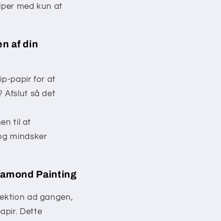
ælper med kun at
n af din
lip-papir for at
? Afslut så det
en til at
 og mindsker
Diamond Painting
sektion ad gangen,
apir. Dette