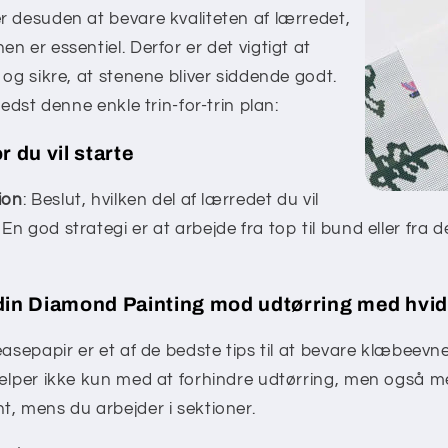
r desuden at bevare kvaliteten af lærredet,
n er essentiel. Derfor er det vigtigt at
 og sikre, at stenene bliver siddende godt.
bedst denne enkle trin-for-trin plan:
r du vil starte
ion
: Beslut, hvilken del af lærredet du vil
 En god strategi er at arbejde fra top til bund eller fra d
din Diamond Painting mod udtørring med hvid
easepapir er et af de bedste tips til at bevare klæbeev
jælper ikke kun med at forhindre udtørring, men også me
, mens du arbejder i sektioner.