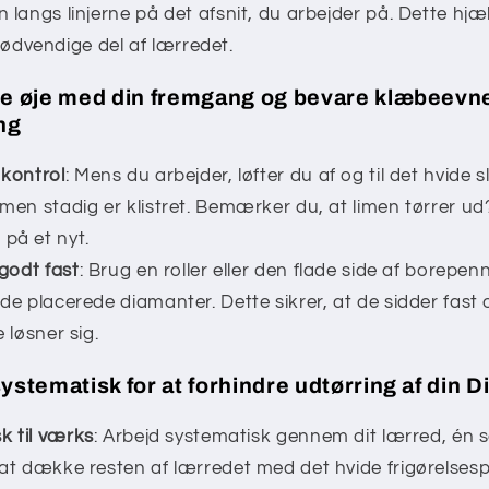
n langs linjerne på det afsnit, du arbejder på. Dette hj
ødvendige del af lærredet.
je øje med din fremgang og bevare klæbeevne
ng
kontrol
: Mens du arbejder, løfter du af og til det hvide s
imen stadig er klistret. Bemærker du, at limen tørrer ud
 på et nyt.
godt fast
: Brug en roller eller den flade side af borepenn
 de placerede diamanter. Dette sikrer, at de sidder fast
e løsner sig.
systematisk for at forhindre udtørring af din 
k til værks
: Arbejd systematisk gennem dit lærred, én 
d at dække resten af lærredet med det hvide frigørelsesp