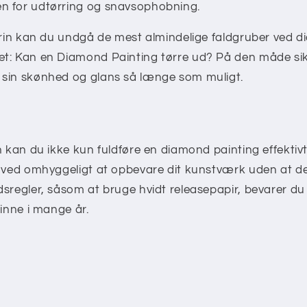
en for udtørring og snavsophobning.
 trin kan du undgå de mest almindelige faldgruber ved 
t: Kan en Diamond Painting tørre ud? På den måde sikr
sin skønhed og glans så længe som muligt.
n kan du ikke kun fuldføre en diamond painting effekti
d ved omhyggeligt at opbevare dit kunstværk uden at det
dsregler, såsom at bruge hvidt releasepapir, bevarer d
kinne i mange år.