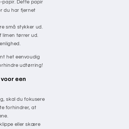
-papir. Dette papir
r du har fjernet
ære små stykker ud.
limen tørrer ud.
enlighed.
unt het eenvoudig
forhindre udtørring!
 voor een
ng, skal du fokusere
e forhindrer, at
ene.
 klippe eller skære