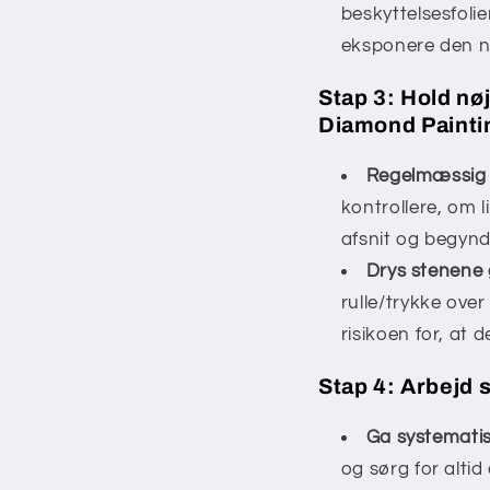
beskyttelsesfolie
eksponere den n
Stap 3: Hold nø
Diamond Painti
Regelmæssig 
kontrollere, om l
afsnit og begynd
Drys stenene 
rulle/trykke over
risikoen for, at d
Stap 4: Arbejd 
Ga systematis
og sørg for alti