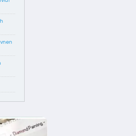
vidt
ch
evnen
n