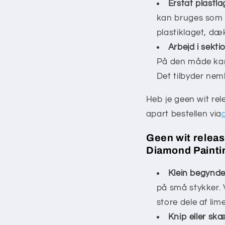
Erstat plastla
kan bruges som er
plastiklaget, dæ
Arbejd i sekti
På den måde kan 
Det tilbyder nem
Heb je geen wit rel
apart bestellen via
Geen wit releas
Diamond Painti
Klein begynd
på små stykker. 
store dele af lim
Knip eller skæ