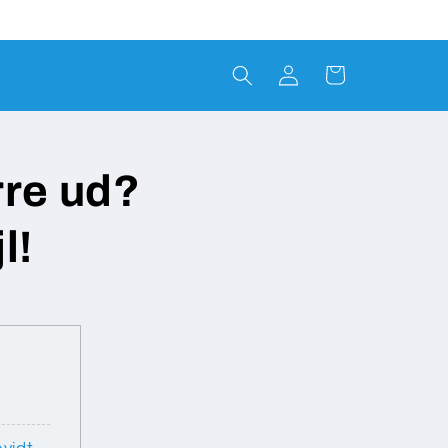
Log
Indkøbskurv
ind
rre ud?
l!