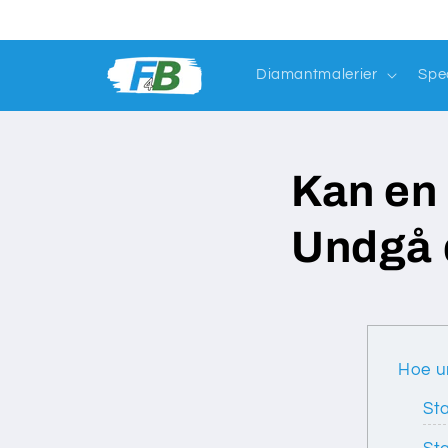
Gå til
indhold
Diamantmalerier
Spe
Kan en
Undgå d
Hoe u
Sta