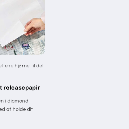
et ene hjørne til det
t releasepapir
nen i diamond
d at holde dit