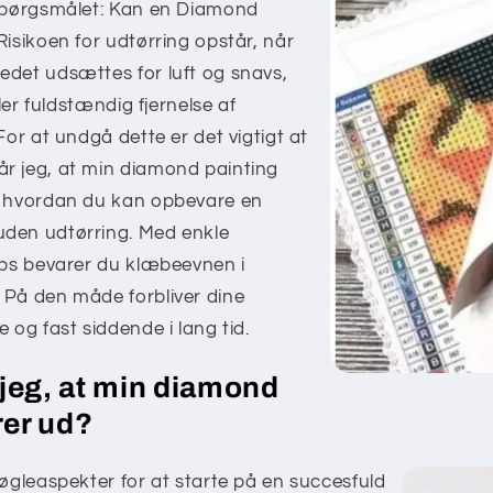
 spørgsmålet: Kan en Diamond
Risikoen for udtørring opstår, når
edet udsættes for luft og snavs,
ller fuldstændig fjernelse af
For at undgå dette er det vigtigt at
r jeg, at min diamond painting
, hvordan du kan opbevare en
den udtørring. Med enkle
ips bevarer du klæbeevnen i
 På den måde forbliver dine
 og fast siddende i lang tid.
jeg, at min diamond
rer ud?
nøgleaspekter for at starte på en succesfuld