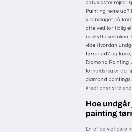
entusiaster rejser
Painting tørre ud? 
klæbelaget på lærr
ofte ved for tidlig e
beskyttelsesfolien. 
vide Hvordan undgå
tørrer ud? og lære
Diamond Painting u
forholdsregler og t
diamond paintings.
kreationer strålende
Hoe undgår 
painting tør
En af de vigtigste 