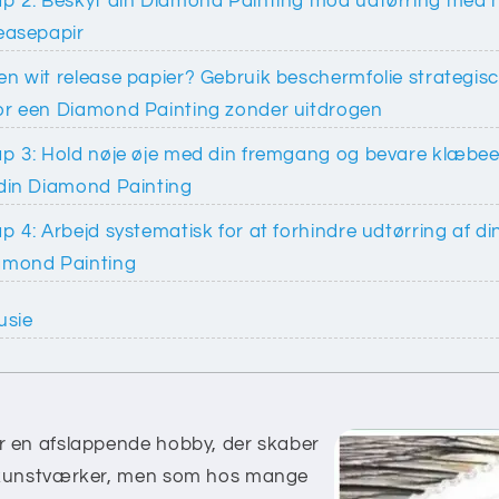
ap 2: Beskyt din Diamond Painting mod udtørring med h
leasepapir
en wit release papier? Gebruik beschermfolie strategis
or een Diamond Painting zonder uitdrogen
ap 3: Hold nøje øje med din fremgang og bevare klæbe
 din Diamond Painting
p 4: Arbejd systematisk for at forhindre udtørring af di
amond Painting
usie
r en afslappende hobby, der skaber
 kunstværker, men som hos mange