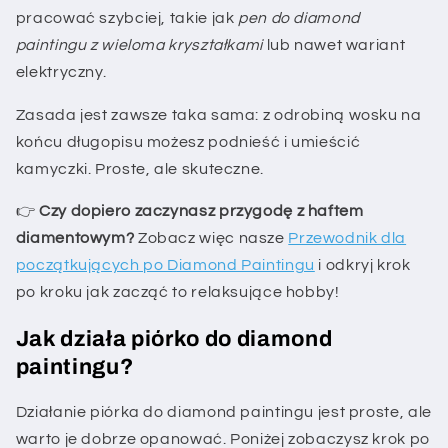
pracować szybciej, takie jak
pen do diamond
paintingu z wieloma kryształkami
lub nawet wariant
elektryczny.
Zasada jest zawsze taka sama: z odrobiną wosku na
końcu długopisu możesz podnieść i umieścić
kamyczki. Proste, ale skuteczne.
👉
Czy dopiero zaczynasz przygodę z haftem
diamentowym?
Zobacz więc nasze
Przewodnik dla
początkujących po Diamond Paintingu
i odkryj krok
po kroku jak zacząć to relaksujące hobby!
Jak działa piórko do diamond
paintingu?
Działanie piórka do diamond paintingu jest proste, ale
warto je dobrze opanować. Poniżej zobaczysz krok po