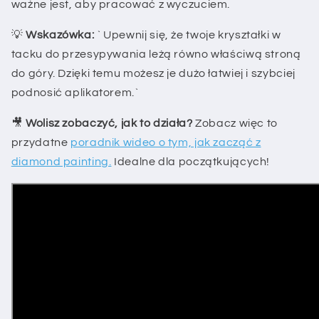
ważne jest, aby pracować z wyczuciem.
💡
Wskazówka:
` Upewnij się, że twoje kryształki w
tacku do przesypywania leżą równo właściwą stroną
do góry. Dzięki temu możesz je dużo łatwiej i szybciej
podnosić aplikatorem.`
🎥
Wolisz zobaczyć, jak to działa?
Zobacz więc to
przydatne
poradnik wideo o tym, jak zacząć z
diamond painting.
Idealne dla początkujących!