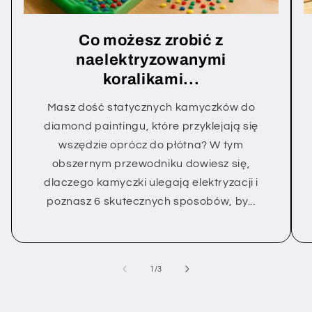
Co możesz zrobić z
naelektryzowanymi
koralikami...
Masz dość statycznych kamyczków do
diamond paintingu, które przyklejają się
wszędzie oprócz do płótna? W tym
obszernym przewodniku dowiesz się,
dlaczego kamyczki ulegają elektryzacji i
poznasz 6 skutecznych sposobów, by...
z
1
/
3