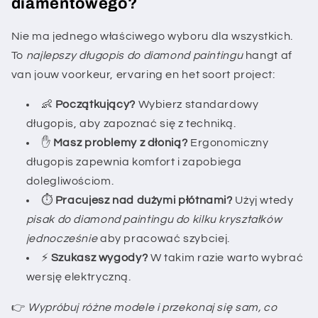
diamentowego?
Nie ma jednego właściwego wyboru dla wszystkich.
To
najlepszy długopis do diamond paintingu
hangt af
van jouw voorkeur, ervaring en het soort project:
👶
Początkujący?
Wybierz standardowy
długopis, aby zapoznać się z techniką.
✋
Masz problemy z dłonią?
Ergonomiczny
długopis zapewnia komfort i zapobiega
dolegliwościom.
⏱️
Pracujesz nad dużymi płótnami?
Użyj wtedy
pisak do diamond paintingu do kilku kryształków
jednocześnie
aby pracować szybciej.
⚡
Szukasz wygody?
W takim razie warto wybrać
wersję elektryczną.
👉
Wypróbuj różne modele i przekonaj się sam, co