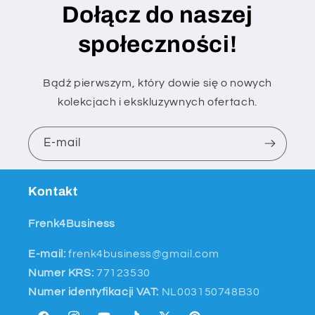
Dołącz do naszej
społeczności!
Bądź pierwszym, który dowie się o nowych
kolekcjach i ekskluzywnych ofertach.
E-mail
Kontakt
Frenk4Business
E-mail:
frenk4business@gmail.com
Numer KRS:
77123530
Numer identyfikacji VAT:
NL003150748B30